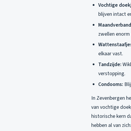
Vochtige doekj
blijven intact 
Maandverband
zwellen enorm o
Wattenstaafjes
elkaar vast.
Tandzijde:
Wikk
verstopping.
Condooms:
Bli
In Zevenbergen he
van vochtige doek
historische kern d
hebben al van zic