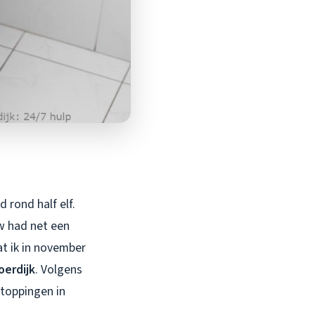
rond half elf.
uw had net een
at ik in november
oerdijk
. Volgens
stoppingen in