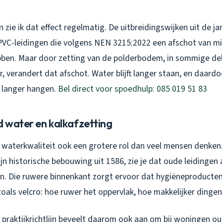
 zie ik dat effect regelmatig. De uitbreidingswijken uit de ja
PVC-leidingen die volgens NEN 3215:2022 een afschot van 
en. Maar door zetting van de polderbodem, in sommige del
r, verandert dat afschot. Water blijft langer staan, en daardo
 langer hangen.
Bel direct voor spoedhulp: 085 019 51 83
d water en kalkafzetting
 waterkwaliteit ook een grotere rol dan veel mensen denken.
jn historische bebouwing uit 1586, zie je dat oude leidingen a
n. Die ruwere binnenkant zorgt ervoor dat hygiëneproducten e
zoals velcro: hoe ruwer het oppervlak, hoe makkelijker dingen
praktijkrichtlijn beveelt daarom ook aan om bij woningen ou