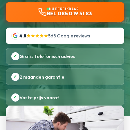
NU BEREIKBAAR
BEL 085 019 51 83
4,8
★★★★★
568 Google reviews
✓
Gratis telefonisch advies
✓
2 maanden garantie
✓
Vaste prijs vooraf